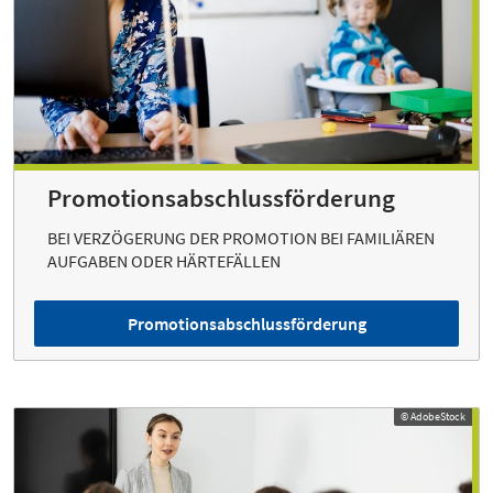
Promotionsabschlussförderung
BEI VERZÖGERUNG DER PROMOTION BEI FAMILIÄREN
AUFGABEN ODER HÄRTEFÄLLEN
Promotionsabschlussförderung
© AdobeStock
© AdobeStock