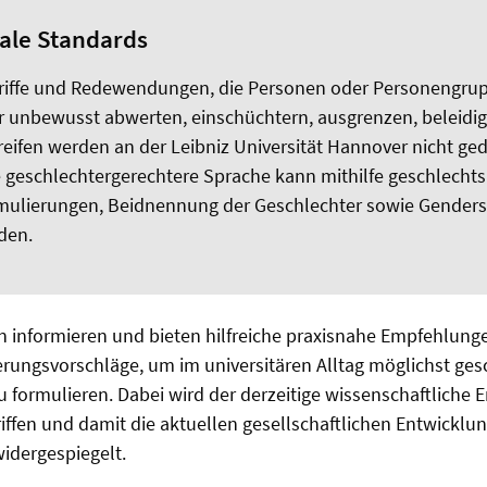
ale Standards
riffe und Redewendungen,
die Personen oder Personengru
r unbewusst abwerten, einschüchtern, ausgrenzen, beleidi
reifen
werden an der Leibniz Universität Hannover nicht ged
 geschlechtergerechtere Sprache kann mithilfe geschlechts
mulierungen, Beidnennung der Geschlechter sowie Genderst
den.
n informieren und bieten hilfreiche praxisnahe Empfehlunge
erungsvorschläge, um im universitären Alltag möglichst ges
zu formulieren. Dabei wird der derzeitige wissenschaftliche 
iffen und damit die aktuellen gesellschaftlichen Entwicklu
widergespiegelt.