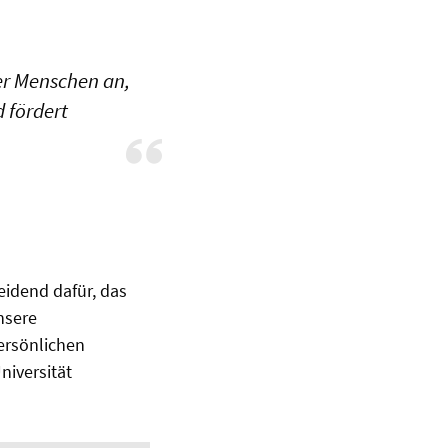
der Menschen an,
 fördert
eidend dafür, das
nsere
ersönlichen
niversität