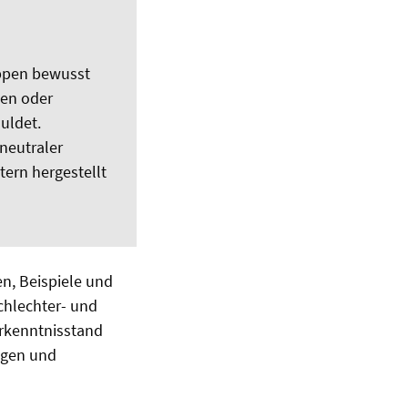
ppen bewusst
gen oder
uldet.
neutraler
ern hergestellt
n, Beispiele und
chlechter- und
Erkenntnisstand
ngen und