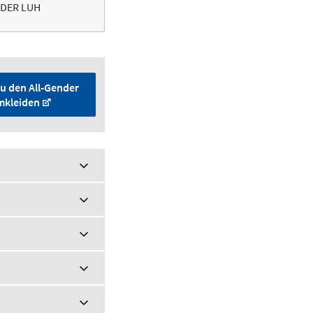
 DER LUH
zu den All-Gender
kleiden