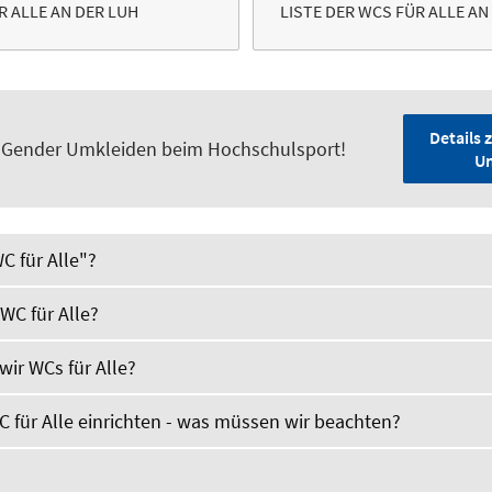
R ALLE AN DER LUH
LISTE DER WCS FÜR ALLE AN
Details 
-Gender Umkleiden beim Hochschulsport!
Um
C für Alle"?
 WC für Alle?
ir WCs für Alle?
C für Alle einrichten - was müssen wir beachten?