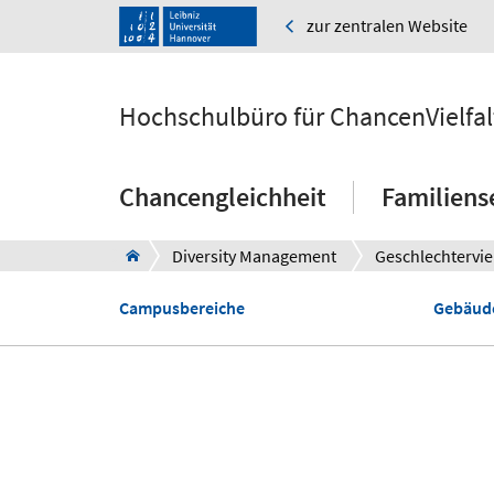
zur zentralen Website
Hochschulbüro für ChancenVielfal
Chancengleichheit
Familiens
Diversity Management
Geschlechterviel
Campusbereiche
Gebäud