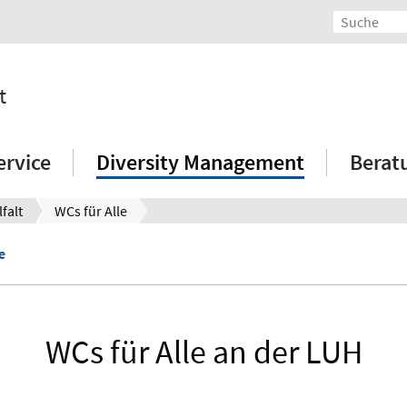
t
ervice
Diversity Management
Berat
falt
WCs für Alle
e
WCs für Alle an der LUH